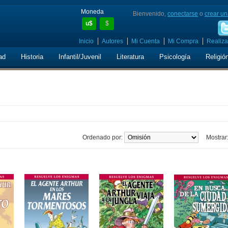
Moneda
Bienvenido,
conectarse
o
crear un
u$
$
Inicio
Autores
Mi Cuenta
Mi Compra
Realiza
ad
Historia
Infantil/Juvenil
Literatura
Psicología
Religió
Ordenado por:
Mostrar