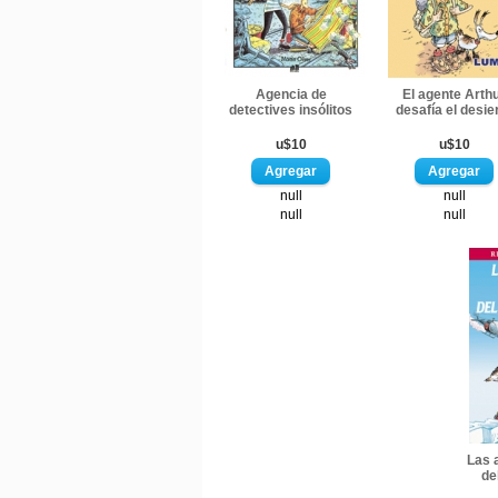
Agencia de
El agente Arth
detectives insólitos
desafía el desie
u$10
u$10
null
null
null
null
Las 
de