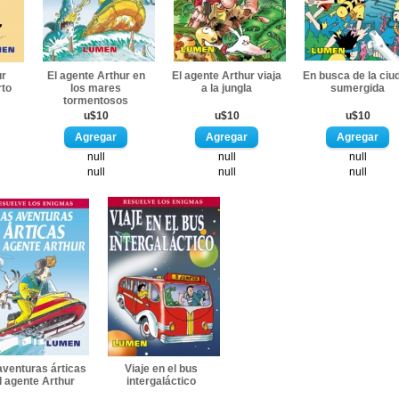
ur
El agente Arthur en
El agente Arthur viaja
En busca de la ciu
rto
los mares
a la jungla
sumergida
tormentosos
u$10
u$10
u$10
null
null
null
null
null
null
aventuras árticas
Viaje en el bus
l agente Arthur
intergaláctico