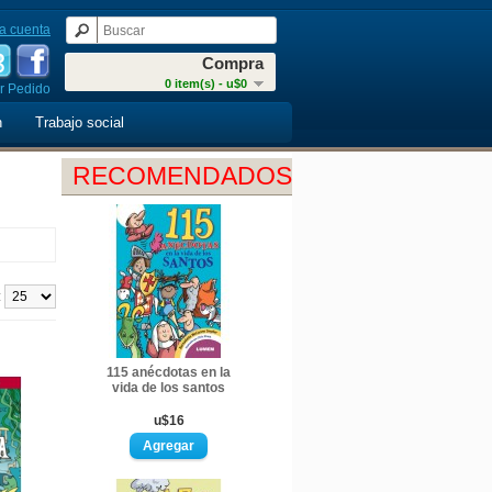
a cuenta
Compra
0 item(s) - u$0
r Pedido
n
Trabajo social
RECOMENDADOS
:
115 anécdotas en la
vida de los santos
u$16