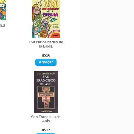
dad
150 curiosidades de
la Biblia
u$16
San Francisco de
Asís
u$17