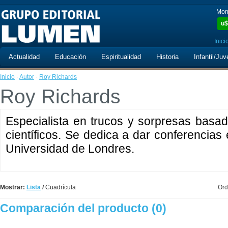
Mon
u$
Inici
Actualidad
Educación
Espiritualidad
Historia
Infantil/Juv
Inicio
·
Autor
·
Roy Richards
Roy Richards
Especialista en trucos y sorpresas basa
científicos. Se dedica a dar conferencias
Universidad de Londres.
Mostrar:
Lista
/
Cuadrícula
Ord
Comparación del producto (0)