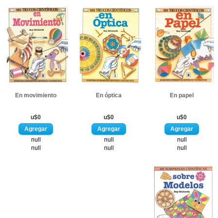
En movimiento
En óptica
En papel
u$0
u$0
u$0
null
null
null
null
null
null