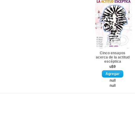
Cinco ensayos
acerca de la actitud
escéptica
u$9
null
null