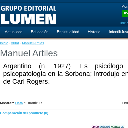
Mon
u$
Inici
Actualidad
Educación
Espiritualidad
Historia
Infantil/Juv
Inicio
·
Autor
·
Manuel Artiles
Manuel Artiles
Argentino (n. 1927). Es psicólogo 
psicopatología en la Sorbona; introdujo e
de Carl Rogers.
Mostrar:
Lista
/
Cuadrícula
Ord
Comparación del producto (0)