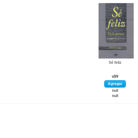
Sé feliz
u$9
null
null