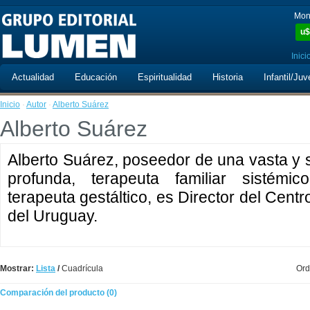
Mon
u$
Inici
Actualidad
Educación
Espiritualidad
Historia
Infantil/Juv
Inicio
·
Autor
·
Alberto Suárez
Alberto Suárez
Alberto Suárez, poseedor de una vasta y s
profunda, terapeuta familiar sistémic
terapeuta gestáltico, es Director del Cent
del Uruguay.
Mostrar:
Lista
/
Cuadrícula
Ord
Comparación del producto (0)