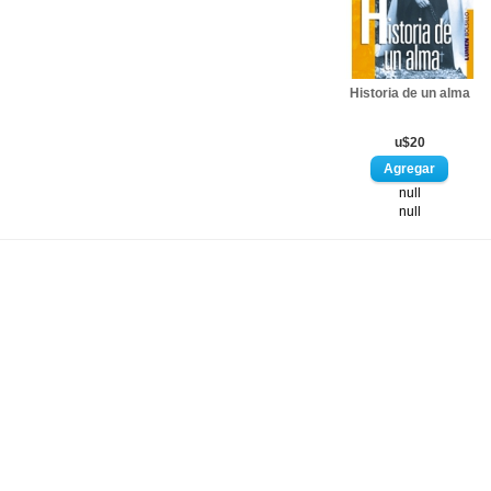
Historia de un alma
u$20
null
null