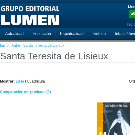
Mon
u$
Inici
Actualidad
Educación
Espiritualidad
Historia
Infantil/Juv
Inicio
·
Autor
·
Santa Teresita de Lisieux
Santa Teresita de Lisieux
Mostrar:
Lista
/
Cuadrícula
Ord
Comparación del producto (0)