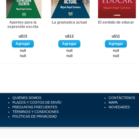
Aportes para la
La gramatica actual
El sentido de educar
expresión escrita
u$15
u$12
u$11
null
null
null
null
null
null
QUIENES SOMOS
CONTÁCTENOS
PLAZOS Y COSTOS DE ENVÍO
MAPA
PREGUNTAS FRECUENTES
NOVEDADES
TÉRMINOS Y CONDICIONES
POLÍTICAS DE PRIVACIDAD