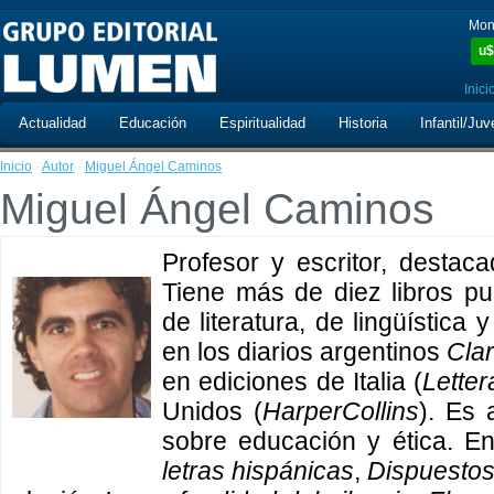
Mon
u$
Inici
Actualidad
Educación
Espiritualidad
Historia
Infantil/Juv
Inicio
·
Autor
·
Miguel Ángel Caminos
Miguel Ángel Caminos
Profesor y escritor, destaca
Tiene más de diez libros p
de literatura, de lingüística 
en los diarios argentinos
Clar
en ediciones de Italia (
Letter
Unidos (
HarperCollins
). Es 
sobre educación y ética. E
letras hispánicas
,
Dispuestos 