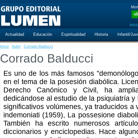
Mon
u$
Inici
Actualidad
Educación
Espiritualidad
Historia
Infantil/Juv
Inicio
·
Autor
·
Corrado Balducci
Corrado Balducci
Es uno de los más famosos "demonólogos
en el tema de la posesión diabólica. Licen
Derecho Canónico y Civil, ha amplia
dedicándose al estudio de la psiquiatría y
significativos volúmenes, ya traducidos a v
indemoniati (1959), La possesione diaboli
También ha escrito numerosos artículos
diccionarios y enciclopedias. Hace algu