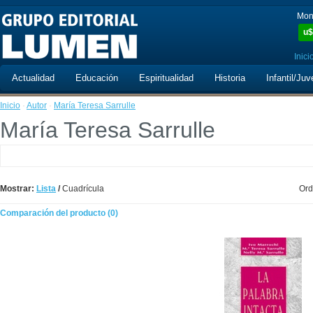
Mon
u$
Inici
Actualidad
Educación
Espiritualidad
Historia
Infantil/Juv
Inicio
·
Autor
·
María Teresa Sarrulle
María Teresa Sarrulle
Mostrar:
Lista
/
Cuadrícula
Ord
Comparación del producto (0)