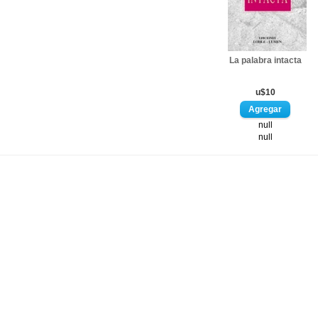
La palabra intacta
u$10
null
null