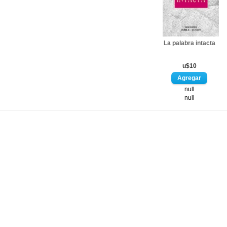
La palabra intacta
u$10
null
null