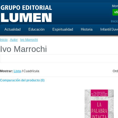
Mon
u$
Inici
Actualidad
Educación
Espiritualidad
Historia
Infantil/Juv
Inicio
·
Autor
·
Ivo Marrochi
Ivo Marrochi
Mostrar:
Lista
/
Cuadrícula
Ord
Comparación del producto (0)