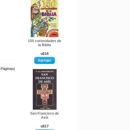
150 curiosidades de
la Biblia
u$16
1 Páginas)
San Francisco de
Asís
u$17