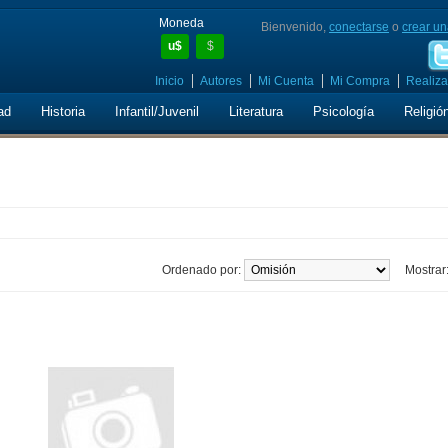
Moneda
Bienvenido,
conectarse
o
crear un
u$
$
Inicio
Autores
Mi Cuenta
Mi Compra
Realiza
ad
Historia
Infantil/Juvenil
Literatura
Psicología
Religió
Ordenado por:
Mostrar