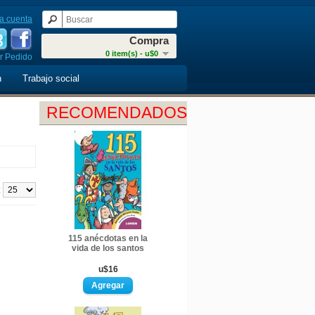
a cuenta
Compra
0 item(s) - u$0
r Pedido
n
Trabajo social
RECOMENDADOS
:
115 anécdotas en la
vida de los santos
u$16