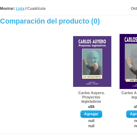
Mostrar:
Lista
/
Cuadrícula
Ord
Comparación del producto (0)
Carlos Auyero.
Carlos A
Proyectos
le
legislativos
u$8
u
null
n
null
n