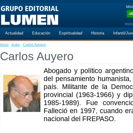
Mon
u$
Inici
Actualidad
Educación
Espiritualidad
Historia
Infantil/Juv
Inicio
·
Autor
·
Carlos Auyero
Carlos Auyero
Abogado y político argentino
del pensamiento humanista, 
país. Militante de la Democ
provincial (1963-1966) y di
1985-1989). Fue convencio
Falleció en 1997, cuando er
nacional del FREPASO.