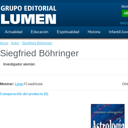
Mon
u$
Inici
Actualidad
Educación
Espiritualidad
Historia
Infantil/Juv
Inicio
·
Autor
·
Siegfried Böhringer
Siegfried Böhringer
Investigador alemán.
Mostrar:
Lista
/
Cuadrícula
Ord
Comparación del producto (0)