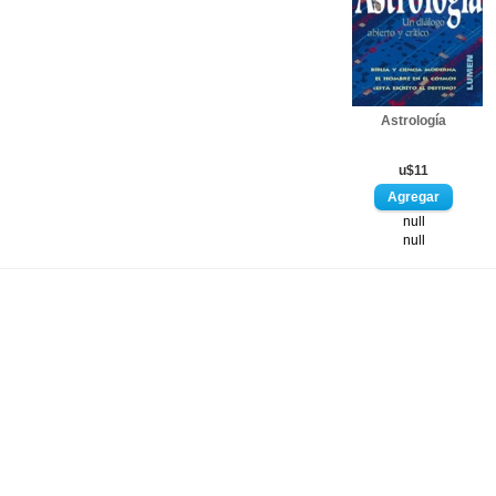
Astrología
u$11
null
null