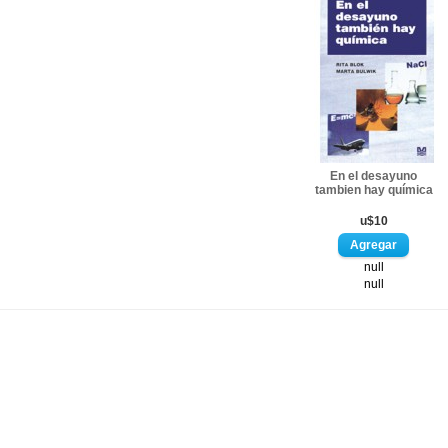
En el desayuno
tambien hay química
u$10
null
null