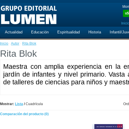
Mon
u$
Inici
Actualidad
Educación
Espiritualidad
Historia
Infantil/Juv
Inicio
·
Autor
·
Rita Blok
Rita Blok
Maestra con amplia experiencia en la e
jardín de infantes y nivel primario. Vast
de talleres de ciencias para niños y maest
Mostrar:
Lista
/
Cuadrícula
Ord
Comparación del producto (0)