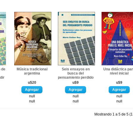
o de
Música tradicional
Seis ensayos en
Una didáctica pa
argentina
busca del
nivel inicial
dir
pensamiento perdido
u$20
u$9
u$9
null
null
null
null
null
null
Mostrando 1 a 5 de 5 (