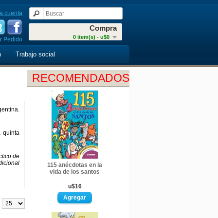
a cuenta
Compra
0 item(s) - u$0
r Pedido
n
Trabajo social
RECOMENDADOS
gentina.
 quinta
ctico de
dicional
115 anécdotas en la
vida de los santos
u$16
: