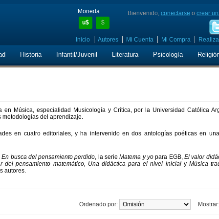
Moneda
Bienvenido,
conectarse
o
crear un
u$
$
Inicio
Autores
Mi Cuenta
Mi Compra
Realiza
ad
Historia
Infantil/Juvenil
Literatura
Psicología
Religió
a en Música, especialidad Musicología y Crítica, por la Universidad Católica Ar
 metodologías del aprendizaje.
ades en cuatro editoriales, y ha intervenido en dos antologías poéticas en una
e
En busca del pensamiento perdido
, la serie
Matema y yo
para EGB,
El valor didá
r del pensamiento matemático, Una didáctica para el nivel inicial
y
Música tra
s autores.
Ordenado por:
Mostrar