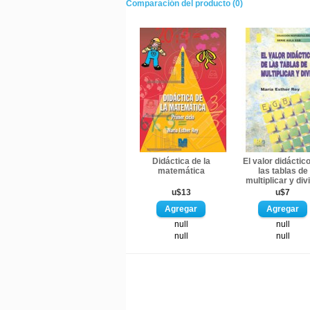
Comparación del producto (0)
Didáctica de la
El valor didáctic
matemática
las tablas de
multiplicar y divi
u$13
u$7
null
null
null
null