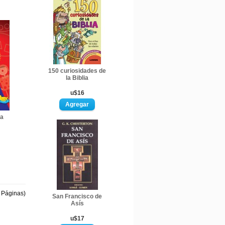
150 curiosidades de
la Biblia
u$16
ra
1 Páginas)
San Francisco de
Asís
u$17