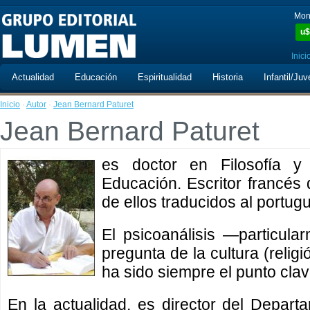
Mon
u$
Inici
Actualidad
Educación
Espiritualidad
Historia
Infantil/Juv
Inicio
·
Autor
·
Jean Bernard Paturet
Jean Bernard Paturet
es doctor en Filosofía y
Educación. Escritor francés
de ellos traducidos al portug
El psicoanálisis —particula
pregunta de la cultura (religi
ha sido siempre el punto clav
En la actualidad, es director del Depart