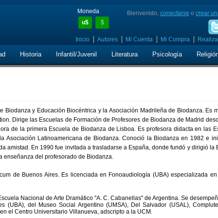
Moneda
Bienvenido,
conectarse
o
crear un
u$
$
Inicio
Autores
Mi Cuenta
Mi Compra
Realiza
ad
Historia
Infantil/Juvenil
Literatura
Psicología
Religió
de Biodanza y Educación Biocéntrica y la Asociación Madrileña de Biodanza. Es 
dation. Dirige las Escuelas de Formación de Profesores de Biodanza de Madrid de
ora de la primera Escuela de Biodanza de Lisboa. Es profesora didacta en las E
la Asociación Latinoamericana de Biodanza. Conoció la Biodanza en 1982 e ini
da amistad. En 1990 fue invitada a trasladarse a España, donde fundó y dirigió la
la enseñanza del profesorado de Biodanza.
cum de Buenos Aires. Es licenciada en Fonoaudiología (UBA) especializada en 
a Escuela Nacional de Arte Dramático "A. C. Cabanellas" de Argentina. Se desemp
res (UBA), del Museo Social Argentino (UMSA), Del Salvador (USAL), Complut
 el Centro Universitario Villanueva, adscripto a la UCM.