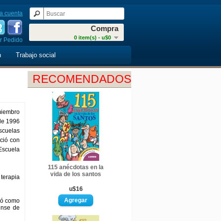
a cuenta
Compra
0 item(s) - u$0
r Pedido
n
Trabajo social
RECOMENDADOS
miembro
sde 1996
scuelas
ció con
 Escuela
115 anécdotas en la
vida de los santos
terapia
u$16
eñó como
ense de