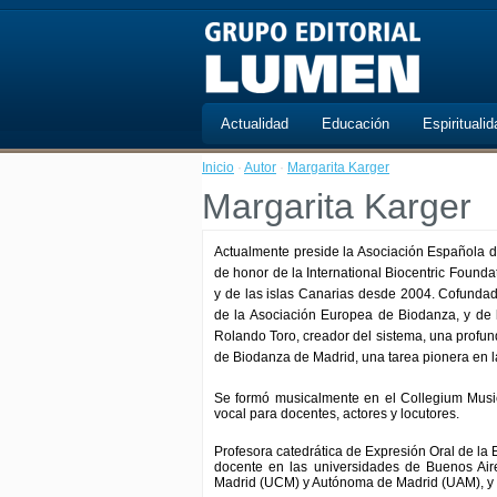
Actualidad
Educación
Espiritualid
Inicio
·
Autor
·
Margarita Karger
Margarita Karger
Actualmente preside la Asociación Española 
de honor de la International Biocentric Foun
y de las islas Canarias desde 2004. Cofundad
de la Asociación Europea de Biodanza, y de 
Rolando Toro, creador del sistema, una profun
de Biodanza de Madrid, una tarea pionera en 
Se formó musicalmente en el Collegium Musi
vocal para docentes, actores y locutores.
Profesora catedrática de Expresión Oral de l
docente en las universidades de Buenos Ai
Madrid (UCM) y Autónoma de Madrid (UAM), y en