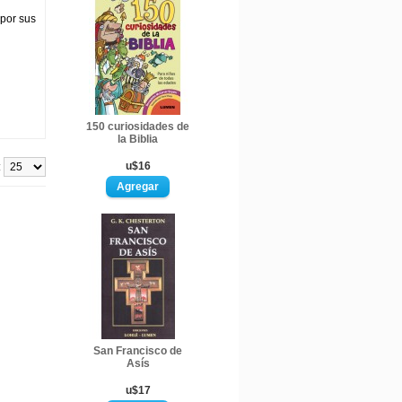
por sus
150 curiosidades de
la Biblia
u$16
:
San Francisco de
Asís
u$17