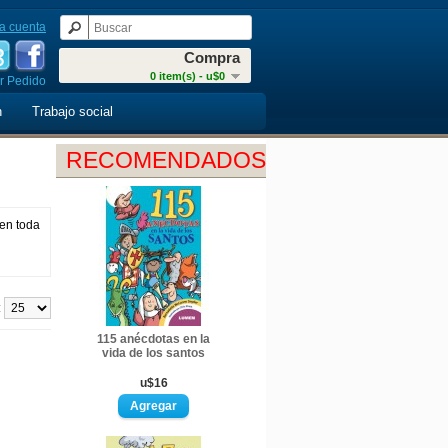
a cuenta
Compra
0 item(s) - u$0
r Pedido
n
Trabajo social
RECOMENDADOS
 en toda
:
115 anécdotas en la
vida de los santos
u$16