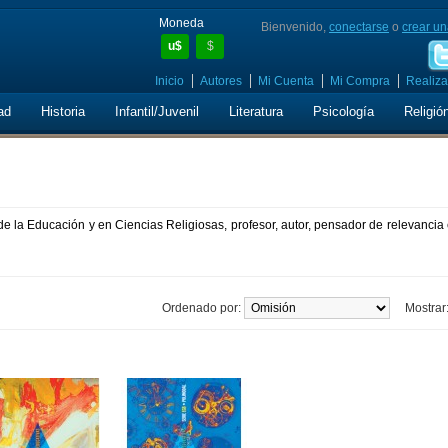
Moneda
Bienvenido,
conectarse
o
crear un
u$
$
Inicio
Autores
Mi Cuenta
Mi Compra
Realiza
ad
Historia
Infantil/Juvenil
Literatura
Psicología
Religió
 de la Educación y en Ciencias Religiosas, profesor, autor, pensador de relevancia
Ordenado por:
Mostrar