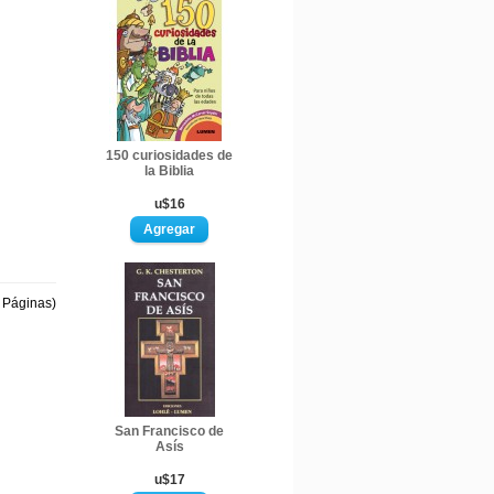
150 curiosidades de
la Biblia
u$16
1 Páginas)
San Francisco de
Asís
u$17