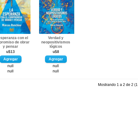
esperanza con el
Verdad y
romiso de obrar
neopositivismos
y pensar
lógicos
u$13
u$8
null
null
null
null
Mostrando 1 a 2 de 2 (