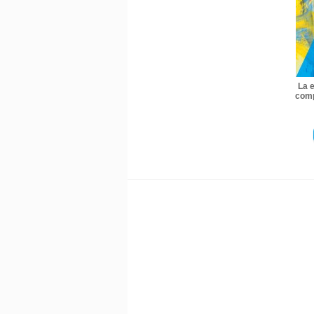
La 
comp