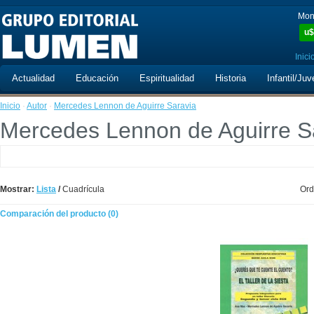
Mon
u$
Inici
Actualidad
Educación
Espiritualidad
Historia
Infantil/Juv
Inicio
·
Autor
·
Mercedes Lennon de Aguirre Saravia
Mercedes Lennon de Aguirre S
Mostrar:
Lista
/
Cuadrícula
Ord
Comparación del producto (0)