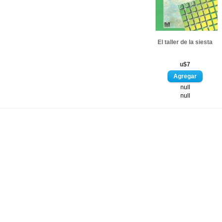
El taller de la siesta
u$7
null
null