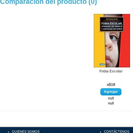
Comparación del producto (0)
Fobia Escolar
u$18
null
null
QUIENES SOMOS
CONTÁCTENOS