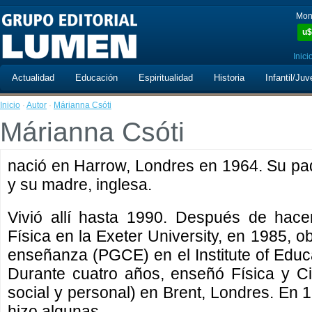
Mon
u$
Inici
Actualidad
Educación
Espiritualidad
Historia
Infantil/Juv
Inicio
·
Autor
·
Márianna Csóti
Márianna Csóti
nació en Harrow, Londres en 1964. Su pa
y su madre, inglesa.
Vivió allí hasta 1990. Después de hacer 
Física en la Exeter University, en 1985, o
enseñanza (PGCE) en el Institute of Educa
Durante cuatro años, enseñó Física y Ci
social y personal) en Brent, Londres. En
hizo algunas