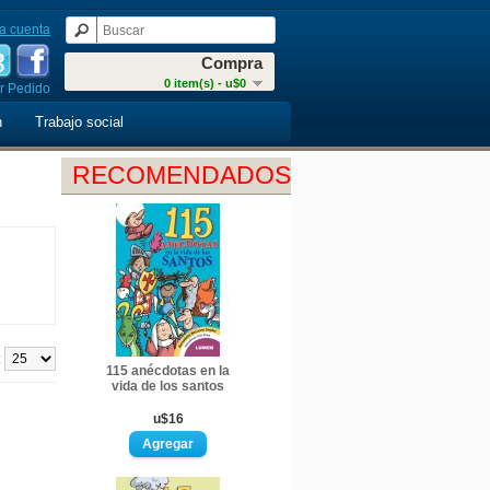
a cuenta
Compra
0 item(s) - u$0
r Pedido
n
Trabajo social
RECOMENDADOS
:
115 anécdotas en la
vida de los santos
u$16