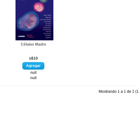
Células Madre
u$10
null
null
Mostrando 1 a 1 de 1 (