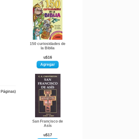
150 curiosidades de
la Biblia
u$16
1 Páginas)
San Francisco de
Asís
u$17