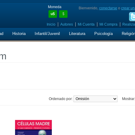
Moneda
Bienvenido,
conectarse
o
crear un
u$
$
Inicio
Autores
Mi Cuenta
Mi Compra
Realiza
ad
Historia
Infantil/Juvenil
Literatura
Psicología
Religió
um
Ordenado por:
Mostrar