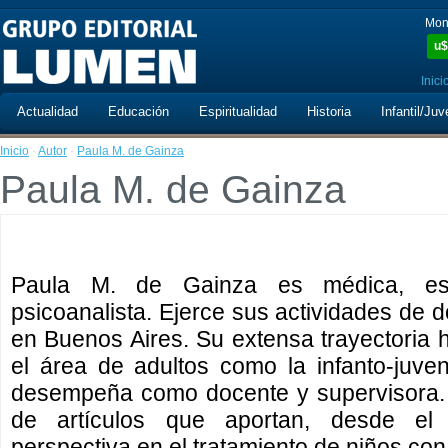
Mon
u$
Inici
Actualidad
Educación
Espiritualidad
Historia
Infantil/Juv
Inicio
·
Autor
·
Paula M. de Gainza
Paula M. de Gainza
Paula M. de Gainza es médica, espe
psicoanalista. Ejerce sus actividades de d
en Buenos Aires. Su extensa trayectoria h
el área de adultos como la infanto-juve
desempeña como docente y supervisora. 
de artículos que aportan, desde el p
perspectiva en el tratamiento de niños con