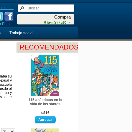
a cuenta
Compra
0 item(s) - u$0
r Pedido
n
Trabajo social
RECOMENDADOS
rsaba su
sexual y
escuela
desde el
cuerpo y
es sobre
115 anécdotas en la
vida de los santos
u$16
: