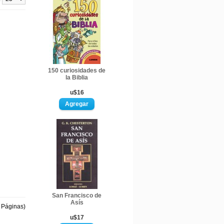
150 curiosidades de
la Biblia
u$16
San Francisco de
Asís
1 Páginas)
u$17