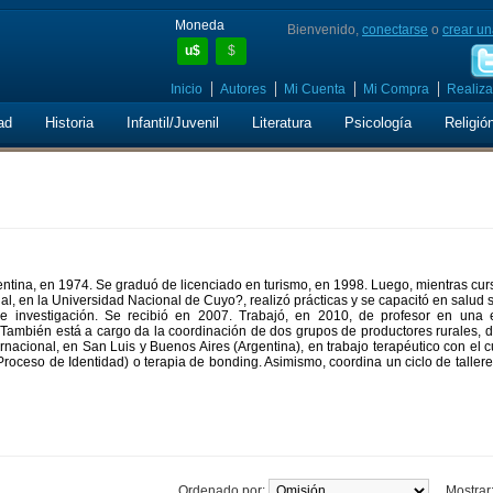
Moneda
Bienvenido,
conectarse
o
crear un
u$
$
Inicio
Autores
Mi Cuenta
Mi Compra
Realiza
ad
Historia
Infantil/Juvenil
Literatura
Psicología
Religió
ntina, en 1974. Se graduó de licenciado en turismo, en 1998. Luego, mientras cu
l, en la Universidad Nacional de Cuyo?, realizó prácticas y se capacitó en salud 
de investigación. Se recibió en 2007. Trabajó, en 2010, de profesor en una 
. También está a cargo da la coordinación de dos grupos de productores rurales, 
rnacional, en San Luis y Buenos Aires (Argentina), en trabajo terapéutico con el 
oceso de Identidad) o terapia de bonding. Asimismo, coordina un ciclo de taller
Ordenado por:
Mostrar