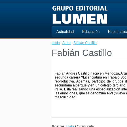
Actualidad
Educación
Espiritualid
Inicio
·
Autor
·
Fabián Castillo
Fabián Castillo
Fabián Andrés Castillo nació en Mendoza, Arge
segunda carrera ?Licenciatura en Trabajo Socia
reproductiva. Además, participó de grupos 
secundaria albergue y en un colegio terciario
INTA. Está realizando una especialización inte
las emociones, que se denomina NPI (Nuevo Pr
masculinidad.
Mostrar:
Lista
/
Cuadrícula