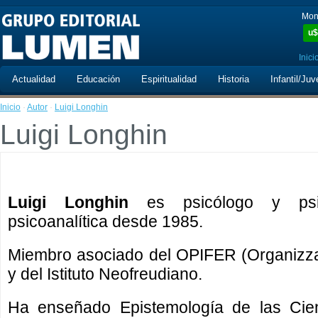
Mon
u$
Inici
Actualidad
Educación
Espiritualidad
Historia
Infantil/Juv
Inicio
·
Autor
·
Luigi Longhin
Luigi Longhin
Luigi Longhin
es psicólogo y psic
psicoanalítica desde 1985.
Miembro asociado del OPIFER (Organizzazio
y del Istituto Neofreudiano.
Ha enseñado Epistemología de las Cie