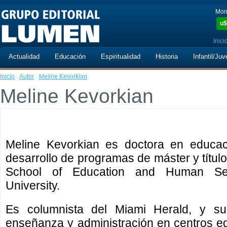
Mon
u$
Inici
Actualidad
Educación
Espiritualidad
Historia
Infantil/Juv
Inicio
·
Autor
·
Meline Kevorkian
Meline Kevorkian
Meline Kevorkian es doctora en educac
desarrollo de programas de máster y título
School of Education and Human Ser
University.
Es columnista del Miami Herald, y su
enseñanza y administración en centros ed