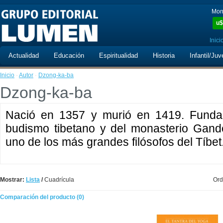
Mon
u$
Inici
Actualidad
Educación
Espiritualidad
Historia
Infantil/Juv
Inicio
·
Autor
·
Dzong-ka-ba
Dzong-ka-ba
Nació en 1357 y murió en 1419. Fundad
budismo tibetano y del monasterio Ganden
uno de los más grandes filósofos del Tíbet
Mostrar:
Lista
/
Cuadrícula
Ord
Comparación del producto (0)