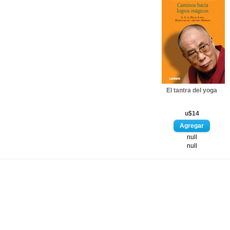
El tantra del yoga
u$14
null
null