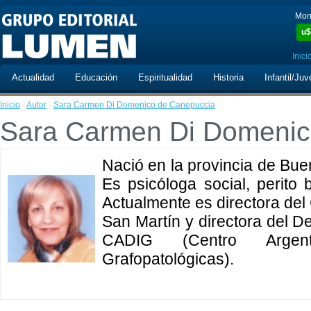
Mon
u$
Inici
Actualidad
Educación
Espiritualidad
Historia
Infantil/Juv
Inicio
·
Autor
·
Sara Carmen Di Domenico de Canepuccia
Sara Carmen Di Domenic
Nació en la provincia de Bue
Es psicóloga social, perito b
Actualmente es directora del
San Martín y directora del D
CADIG (Centro Argent
Grafopatológicas).