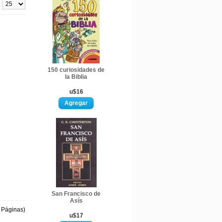
:
150 curiosidades de
la Biblia
u$16
San Francisco de
Asís
1 Páginas)
u$17