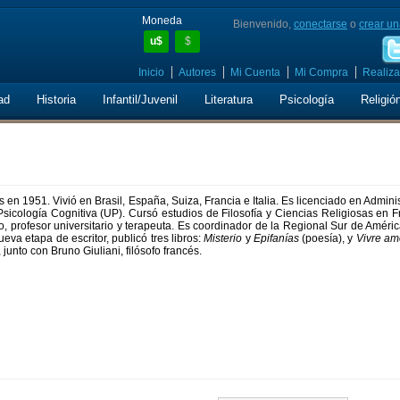
Moneda
Bienvenido,
conectarse
o
crear un
u$
$
Inicio
Autores
Mi Cuenta
Mi Compra
Realiza
ad
Historia
Infantil/Juvenil
Literatura
Psicología
Religió
 en 1951. Vivió en Brasil, España, Suiza, Francia e Italia. Es licenciado en Admini
sicología Cognitiva (UP). Cursó estudios de Filosofía y Ciencias Religiosas en F
, profesor universitario y terapeuta. Es coordinador de la Regional Sur de Améric
eva etapa de escritor, publicó tres libros:
Misterio
y
Epifanías
(poesía), y
Vivre a
junto con Bruno Giuliani, filósofo francés.