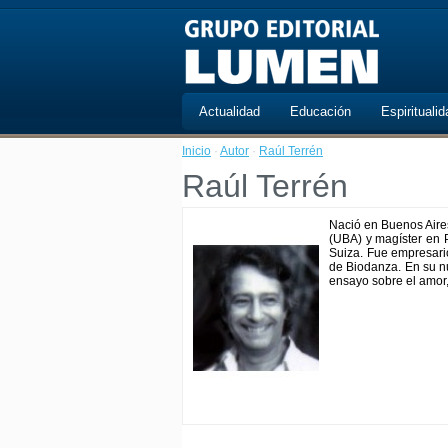
Actualidad
Educación
Espiritualid
Inicio
·
Autor
·
Raúl Terrén
Raúl Terrén
Nació en Buenos Aires
(UBA) y magíster en P
Suiza. Fue empresario
de Biodanza. En su nu
ensayo sobre el amor, 