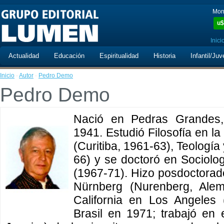
Mon
u$
Inici
Actualidad
Educación
Espiritualidad
Historia
Infantil/Juv
Inicio
·
Autor
·
Pedro Demo
Pedro Demo
Nació en Pedras Grandes, 
1941. Estudió Filosofía en l
(Curitiba, 1961-63), Teología
66) y se doctoró en Sociolo
(1967-71). Hizo posdoctorado
Nürnberg (Nurenberg, Alem
California en Los Angeles
Brasil en 1971; trabajó en 