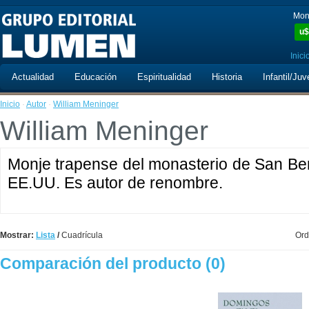
Mon
u$
Inici
Actualidad
Educación
Espiritualidad
Historia
Infantil/Juv
Inicio
·
Autor
·
William Meninger
William Meninger
Monje trapense del monasterio de San Be
EE.UU. Es autor de renombre.
Mostrar:
Lista
/
Cuadrícula
Ord
Comparación del producto (0)