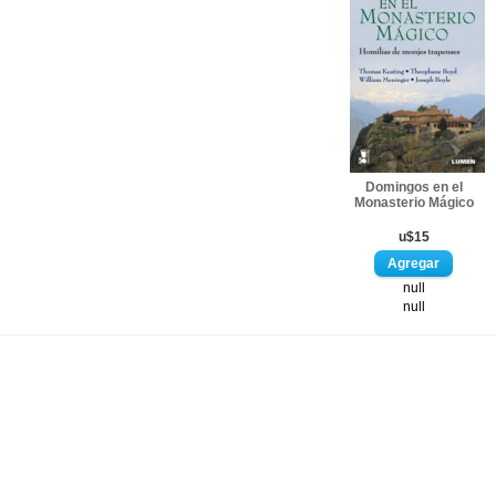
Domingos en el
Monasterio Mágico
u$15
null
null