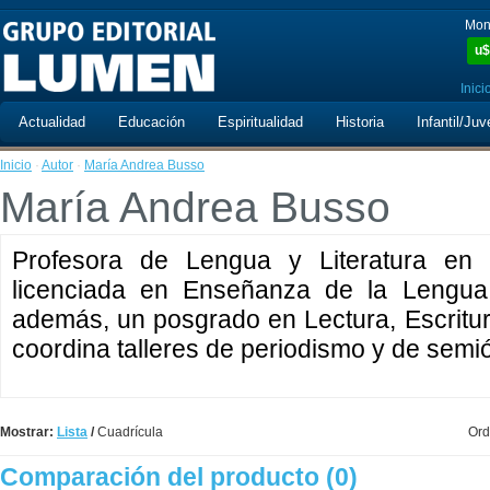
Mon
u$
Inici
Actualidad
Educación
Espiritualidad
Historia
Infantil/Juv
Inicio
·
Autor
·
María Andrea Busso
María Andrea Busso
Profesora de Lengua y Literatura en
licenciada en Enseñanza de la Lengua
además, un posgrado en Lectura, Escrit
coordina talleres de periodismo y de semiót
Mostrar:
Lista
/
Cuadrícula
Ord
Comparación del producto (0)