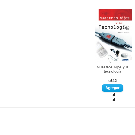
Nuestros hijos y la
tecnología
u$12
null
null