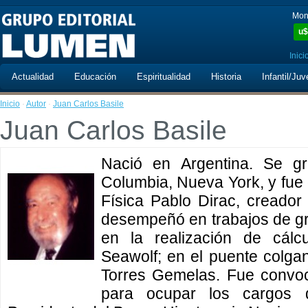
Mon
u$
Inici
Actualidad
Educación
Espiritualidad
Historia
Infantil/Juv
Inicio
·
Autor
·
Juan Carlos Basile
Juan Carlos Basile
Nació en Argentina. Se g
Columbia, Nueva York, y fue 
Física Pablo Dirac, creador
desempeñó en trabajos de gra
en la realización de cálc
Seawolf; en el puente colga
Torres Gemelas. Fue convoc
para ocupar los cargos d