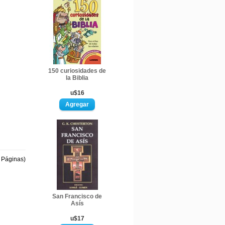
150 curiosidades de
la Biblia
u$16
1 Páginas)
San Francisco de
Asís
u$17