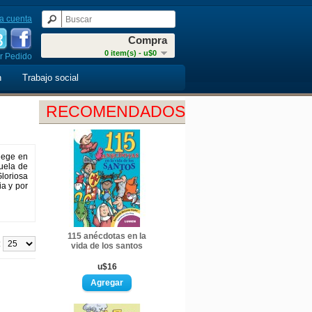
a cuenta
Compra
0 item(s) - u$0
r Pedido
n
Trabajo social
RECOMENDADOS
lege en
cuela de
loriosa
ia y por
115 anécdotas en la
:
vida de los santos
u$16