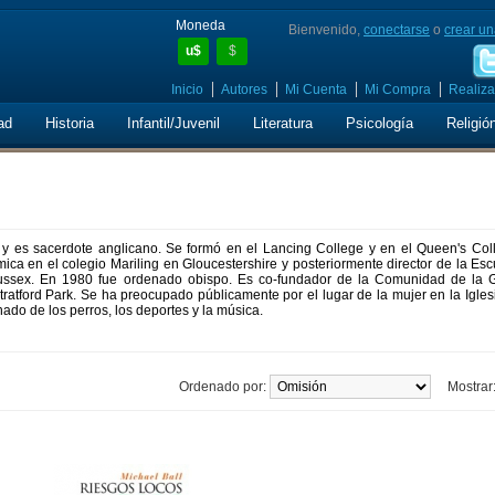
Moneda
Bienvenido,
conectarse
o
crear un
u$
$
Inicio
Autores
Mi Cuenta
Mi Compra
Realiza
ad
Historia
Infantil/Juvenil
Literatura
Psicología
Religió
a y es sacerdote anglicano. Se formó en el Lancing College y en el Queen's Col
ica en el colegio Mariling en Gloucestershire y posteriormente director de la Es
ussex. En 1980 fue ordenado obispo. Es co-fundador de la Comunidad de la G
atford Park. Se ha preocupado públicamente por el lugar de la mujer en la Igles
do de los perros, los deportes y la música.
Ordenado por:
Mostrar