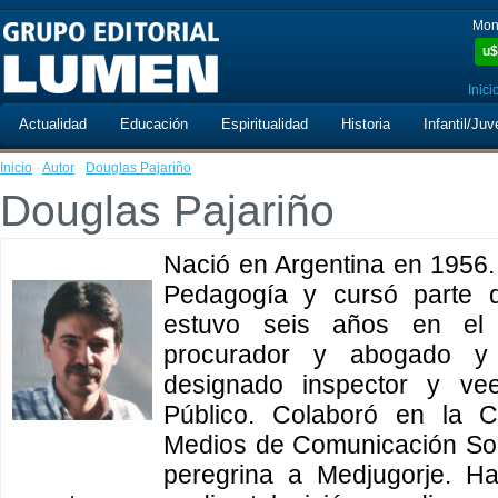
Mon
u$
Inici
Actualidad
Educación
Espiritualidad
Historia
Infantil/Juv
Inicio
·
Autor
·
Douglas Pajariño
Douglas Pajariño
Nació en Argentina en 1956. 
Pedagogía y cursó parte de
estuvo seis años en el
procurador y abogado y
designado inspector y vee
Público. Colaboró en la C
Medios de Comunicación So
peregrina a Medjugorje. Ha