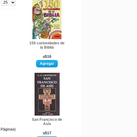
:
150 curiosidades de
la Biblia
u$16
San Francisco de
Asís
1 Páginas)
u$17