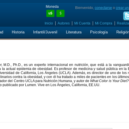
Moneda
Bienvenido,
conectarse
o
crear un
u$
$
Inicio
Autores
Mi Cuenta
Mi Compra
Realiza
ad
Historia
Infantil/Juvenil
Literatura
Psicología
Religió
, M.D., Ph.D., es un experto internacional en nutrición, que está a la vanguard
a la actual epidemia de obesidad. Es profesor de medicina y salud pública en la
iversidad de California, Los Ángeles (UCLA). Además, es director de uno de los 
linarios contra la obesidad, y con él ha tratado a miles de pacientes en los último
ndador del Centro UCLA para Nutrición Humana, y autor de
What Color is Your Diet?
imo publicado por Lumen. Vive en Los Ángeles, California, EE.UU.