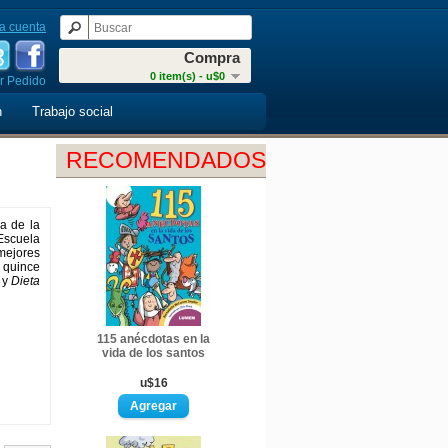
a cuenta
Compra
0 item(s) - u$0
r Pedido
n
Trabajo social
RECOMENDADOS
ia de la
 Escuela
mejores
s quince
y
Dieta
115 anécdotas en la
vida de los santos
u$16