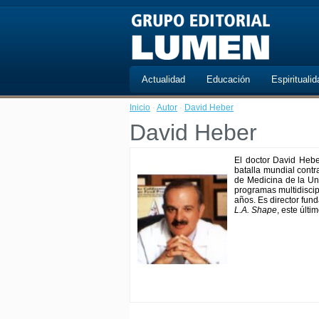
Actualidad
Educación
Espiritualid
Inicio
·
Autor
·
David Heber
David Heber
El doctor David Heber
batalla mundial contr
de Medicina de la Un
programas multidiscip
años. Es director fu
L.A. Shape
, este últ