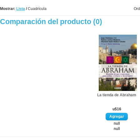
Mostrar:
Lista
/
Cuadrícula
Ord
Comparación del producto (0)
La tienda de Abraham
u$16
null
null