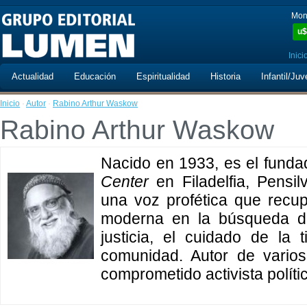
Mon
u$
Inici
Actualidad
Educación
Espiritualidad
Historia
Infantil/Juv
Inicio
·
Autor
·
Rabino Arthur Waskow
Rabino Arthur Waskow
Nacido en 1933, es el fundad
Center
en Filadelfia, Pensil
una voz profética que recup
moderna en la búsqueda de
justicia, el cuidado de la 
comunidad. Autor de varios
comprometido activista políti