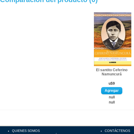
El santito Ceferino
Namuncurá
u$9
null
null
QUIENES SOMOS
CONTÁCTENOS