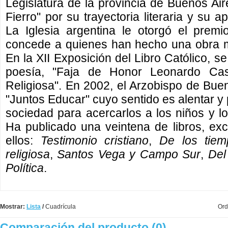
Legislatura de la provincia de Buenos Air
Fierro" por su trayectoria literaria y su 
La Iglesia argentina le otorgó el prem
concede a quienes han hecho una obra m
En la XII Exposición del Libro Católico, s
poesía, "Faja de Honor Leonardo Caste
Religiosa". En 2002, el Arzobispo de Buen
"Juntos Educar" cuyo sentido es alentar 
sociedad para acercarlos a los niños y lo
Ha publicado una veintena de libros, ex
ellos:
Testimonio cristiano
,
De los tiem
religiosa
,
Santos Vega y Campo Sur
,
Del
Política
.
Mostrar:
Lista
/
Cuadrícula
Ord
Comparación del producto (0)