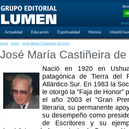
Mon
u$
Inici
Actualidad
Educación
Espiritualidad
Historia
Infantil/Juv
Inicio
·
Autor
·
José María Castiñeira de Dios
José María Castiñeira de
Nació en 1920 en Ushuaia
patagónica de Tierra del F
Atlántico Sur. En 1983 la So
le otorgó la "Faja de Honor" p
el año 2003 el "Gran Pre
literaria, su permanente apoy
su desempeño como presiden
de Escritores y su ejemp