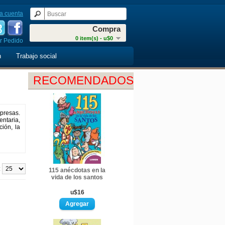
a cuenta
Compra
0 item(s) - u$0
r Pedido
n
Trabajo social
RECOMENDADOS
presas.
ntaria,
ión, la
:
115 anécdotas en la
vida de los santos
u$16