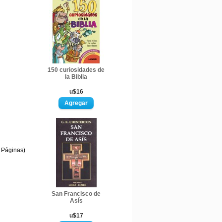
150 curiosidades de
la Biblia
u$16
1 Páginas)
San Francisco de
Asís
u$17