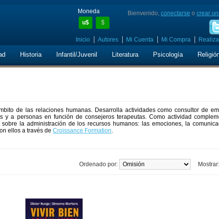
Moneda
Bienvenido,
conectarse
o
crear un
u$
$
Inicio
Autores
Mi Cuenta
Mi Compra
Realiza
ad
Historia
Infantil/Juvenil
Literatura
Psicología
Religió
ámbito de las relaciones humanas. Desarrolla actividades como consultor de em
 y a personas en función de consejeros terapeutas. Como actividad compleme
 sobre la administración de los recursos humanos: las emociones, la comunicac
on ellos a través de
Croissance Formation
.
Ordenado por:
Mostrar