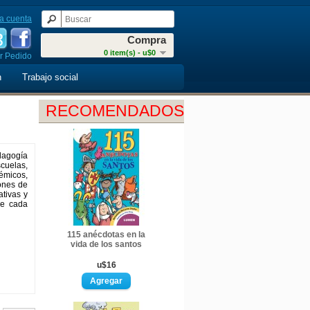
a cuenta
Compra
0 item(s) - u$0
r Pedido
n
Trabajo social
RECOMENDADOS
dagogía
cuelas,
démicos,
iones de
ativas y
ue cada
115 anécdotas en la
vida de los santos
u$16