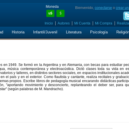
Moneda
Bienvenido,
conectarse
o
crear un
u$
$
Inicio
Autores
Mi Cuenta
Mi Compra
Realiza
ad
Historia
Infantil/Juvenil
Literatura
Psicología
Religió
s en 1949. Se formó en la Argentina y en Alemania, con becas para estudiar pe
gua, música contemporánea y electroacústica. Dictó clases toda su vida en es
atorios y talleres, en distintos sectores sociales, en espacios institucionales aca
 en el país y en el exterior. Como flautista y cantante, realiza recitales y grabac
emas propios. Escribe libros de pedagogía musical encarando didácticas particip
ión, "aportando movimiento y desconcierto, replanteando el deber ser, para q
star" (según palabras de M. Mandracho).