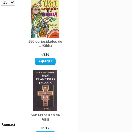
:
150 curiosidades de
la Biblia
u$16
San Francisco de
Asís
1 Páginas)
u$17