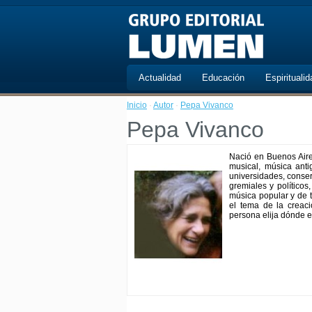
Actualidad
Educación
Espiritualid
Inicio
·
Autor
·
Pepa Vivanco
Pepa Vivanco
Nació en Buenos Aire
musical, música anti
universidades, conserv
gremiales y políticos,
música popular y de t
el tema de la creac
persona elija dónde e