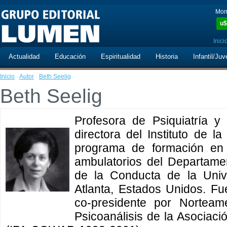
Mon
u$
Inici
Actualidad
Educación
Espiritualidad
Historia
Infantil/Juv
Inicio
·
Autor
·
Beth Seelig
Beth Seelig
Profesora de Psiquiatría y
directora del Instituto de 
programa de formación en 
ambulatorios del Departamen
de la Conducta de la Univ
Atlanta, Estados Unidos. Fu
co-presidente por Norteam
Psicoanálisis de la Asociació