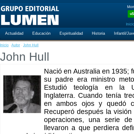
Mon
u$
Inici
Actualidad
Educación
Espiritualidad
Historia
Infantil/Juv
Inicio
·
Autor
·
John Hull
John Hull
Nació en Australia en 1935; f
su padre era ministro meto
Estudió teología en la 
Inglaterra. Cuando tenía tre
en ambos ojos y quedó ci
Recuperó después la visión p
operaciones, una serie de
llevaron a que perdiera defi