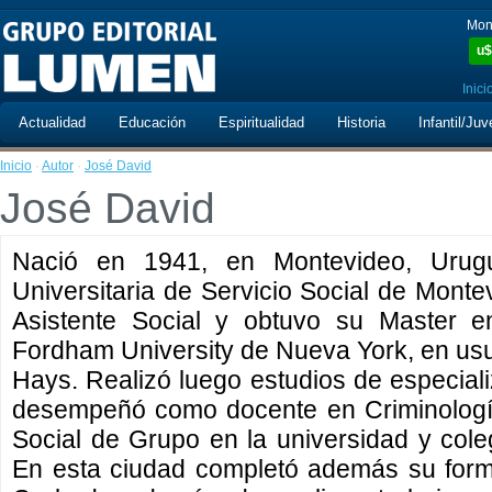
Mon
u$
Inici
Actualidad
Educación
Espiritualidad
Historia
Infantil/Juv
Inicio
·
Autor
·
José David
José David
Nació en 1941, en Montevideo, Urug
Universitaria de Servicio Social de Monte
Asistente Social y obtuvo su Master e
Fordham University de Nueva York, en usuf
Hays. Realizó luego estudios de especiali
desempeñó como docente en Criminología
Social de Grupo en la universidad y col
En esta ciudad completó además su forma