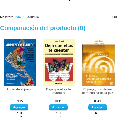
Mostrar:
Lista
/
Cuadrícula
Ord
Comparación del producto (0)
Abriendo el juego
Deja que ellas te
El juego, uno de los
cuenten
caminos hacia la paz
u$15
u$11
u$11
null
null
null