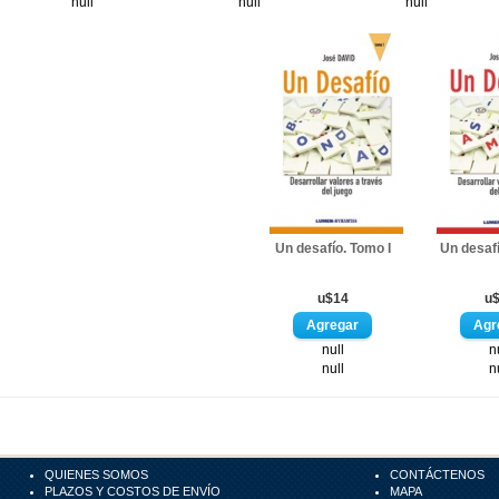
null
null
null
Un desafío. Tomo I
Un desafí
u$14
u
null
n
null
n
QUIENES SOMOS
CONTÁCTENOS
PLAZOS Y COSTOS DE ENVÍO
MAPA