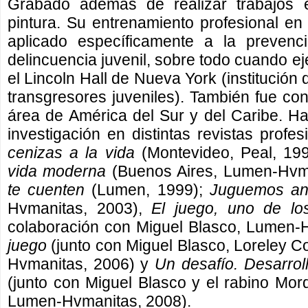
Grabado además de realizar trabajos e
pintura. Su entrenamiento profesional e
aplicado específicamente a la prevenc
delincuencia juvenil, sobre todo cuando ej
el Lincoln Hall de Nueva York (institución 
transgresores juveniles). También fue c
área de América del Sur y del Caribe. Ha
investigación en distintas revistas prof
cenizas a la vida
(Montevideo, Peal, 19
vida moderna
(Buenos Aires, Lumen-Hvm
te cuenten
(Lumen, 1999);
Juguemos ant
Hvmanitas, 2003),
El juego, uno de lo
colaboración con Miguel Blasco, Lumen-
juego
(junto con Miguel Blasco, Loreley 
Hvmanitas, 2006) y
Un desafío. Desarroll
(junto con Miguel Blasco y el rabino Mord
Lumen-Hvmanitas, 2008).