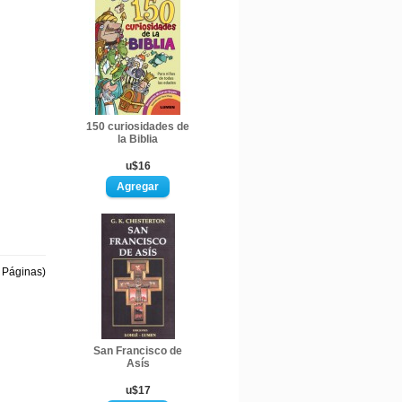
150 curiosidades de
la Biblia
u$16
1 Páginas)
San Francisco de
Asís
u$17