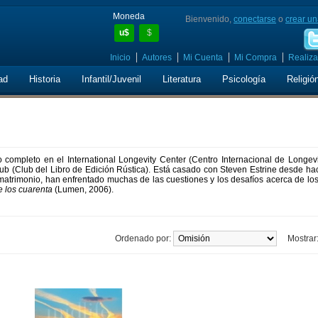
Moneda
Bienvenido,
conectarse
o
crear un
u$
$
Inicio
Autores
Mi Cuenta
Mi Compra
Realiza
ad
Historia
Infantil/Juvenil
Literatura
Psicología
Religió
po completo en el International Longevity Center (Centro Internacional de Longev
lub (Club del Libro de Edición Rústica). Está casado con Steven Estrine desde h
matrimonio, han enfrentado muchas de las cuestiones y los desafíos acerca de lo
e los cuarenta
(Lumen, 2006).
Ordenado por:
Mostrar