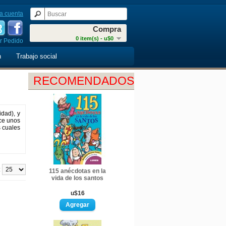
a cuenta
Compra
0 item(s) - u$0
r Pedido
n
Trabajo social
RECOMENDADOS
idad), y
ace unos
s cuales
:
115 anécdotas en la
vida de los santos
u$16