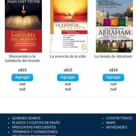
Bienvenido a la
La esencia de la vida
La tienda de Abraham
sabiduría del mundo
u$15
u$15
u$16
null
null
null
null
null
null
QUIENES SOMOS
CONTÁCTENOS
PLAZOS Y COSTOS DE ENVÍO
MAPA
PREGUNTAS FRECUENTES
NOVEDADES
TÉRMINOS Y CONDICIONES