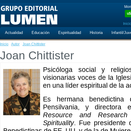
Mon
u$
Inici
Actualidad
Educación
Espiritualidad
Historia
Infantil/Juv
Inicio
·
Autor
·
Joan Chittister
Joan Chittister
Psicóloga social y relig
visionarias voces de la Igles
en una líder espiritual de la a
Es hermana benedictina 
Pensilvania, y directora
Resource and Research 
Spirituality
. Fue presidente 
Benedictinas de EE. UU. y de la de Mujere