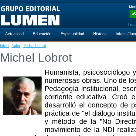
Mon
u$
Inici
Actualidad
Educación
Espiritualidad
Historia
Infantil/Juv
Inicio
·
Autor
·
Michel Lobrot
Michel Lobrot
Humanista, psicosociólogo 
numerosas obras. Uno de los
Pedagogía Institucional, escr
corriente educativa. Creó e
desarrolló el concepto de p
práctica de "el diálogo instit
y método de la "No Directiv
movimiento de la NDI reali