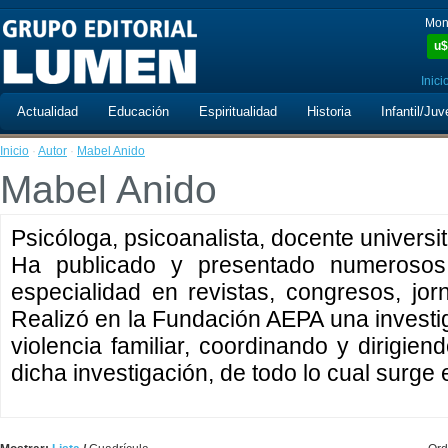
Mon
u$
Inici
Actualidad
Educación
Espiritualidad
Historia
Infantil/Juv
Inicio
·
Autor
·
Mabel Anido
Mabel Anido
Psicóloga, psicoanalista, docente universi
Ha publicado y presentado numerosos 
especialidad en revistas, congresos, jo
Realizó en la Fundación AEPA una investig
violencia familiar, coordinando y dirigien
dicha investigación, de todo lo cual surge e