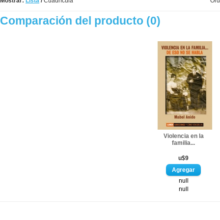
Mostrar:
Lista
/
Cuadrícula
Ord
Comparación del producto (0)
Violencia en la
familia...
u$9
null
null