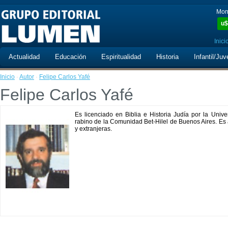
Mon
u$
Inici
Actualidad
Educación
Espiritualidad
Historia
Infantil/Juv
Inicio
·
Autor
·
Felipe Carlos Yafé
Felipe Carlos Yafé
Es licenciado en Biblia e Historia Judía por la Univ
rabino de la Comunidad Bet-Hilel de Buenos Aires. Es
y extranjeras.