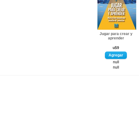
Jugar para crear y
aprender
u$9
null
null