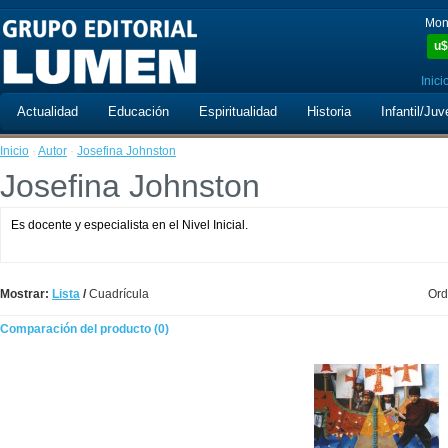
Mon
u$
Inici
Actualidad
Educación
Espiritualidad
Historia
Infantil/Juv
Inicio
·
Autor
·
Josefina Johnston
Josefina Johnston
Es docente y especialista en el Nivel Inicial.
Mostrar:
Lista
/
Cuadrícula
Ord
Comparación del producto (0)