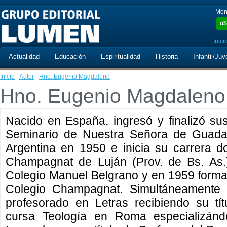
Mon
u$
Inici
Actualidad
Educación
Espiritualidad
Historia
Infantil/Juv
Inicio
·
Autor
·
Hno. Eugenio Magdaleno
Hno. Eugenio Magdaleno
Nacido en España, ingresó y finalizó su
Seminario de Nuestra Señora de Guadal
Argentina en 1950 e inicia su carrera 
Champagnat de Luján (Prov. de Bs. As.
Colegio Manuel Belgrano y en 1959 forma
Colegio Champagnat. Simultáneament
profesorado en Letras recibiendo su tí
cursa Teología en Roma especializánd