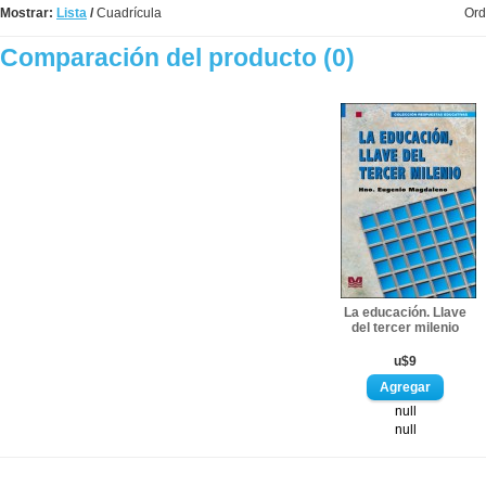
Mostrar:
Lista
/
Cuadrícula
Ord
Comparación del producto (0)
La educación. Llave
del tercer milenio
u$9
null
null