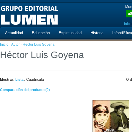
Mon
u$
Inici
Actualidad
Educación
Espiritualidad
Historia
Infantil/Juv
Inicio
·
Autor
·
Héctor Luis Goyena
Héctor Luis Goyena
Mostrar:
Lista
/
Cuadrícula
Ord
Comparación del producto (0)