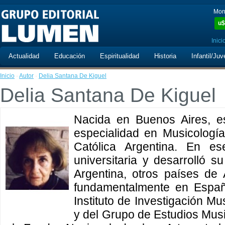
Mon
u$
Inici
Actualidad
Educación
Espiritualidad
Historia
Infantil/Juv
Inicio
·
Autor
·
Delia Santana De Kiguel
Delia Santana De Kiguel
Nacida en Buenos Aires, e
especialidad en Musicología
Católica Argentina. En es
universitaria y desarrolló s
Argentina, otros países de 
fundamentalmente en Españ
Instituto de Investigación M
y del Grupo de Estudios Mus